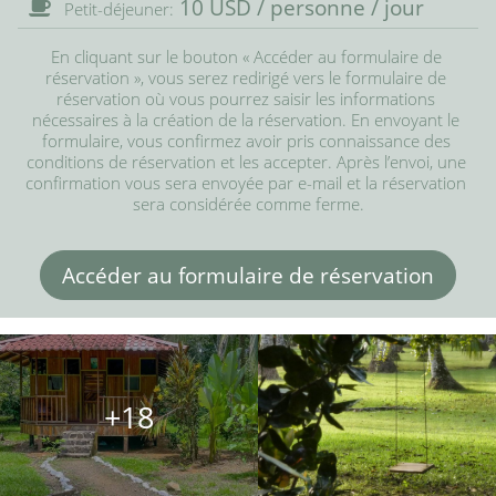
10 USD / personne / jour
Petit-déjeuner:
En cliquant sur le bouton « Accéder au formulaire de 
réservation », vous serez redirigé vers le formulaire de 
réservation où vous pourrez saisir les informations 
nécessaires à la création de la réservation. En envoyant le 
formulaire, vous confirmez avoir pris connaissance des 
conditions de réservation et les accepter. Après l’envoi, une 
confirmation vous sera envoyée par e-mail et la réservation 
sera considérée comme ferme.
Accéder au formulaire de réservation
+18