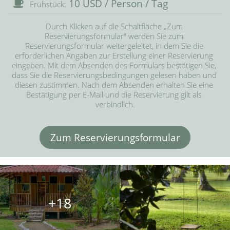
10 USD / Person / Tag
Frühstück:
Durch Klicken auf die Schaltfläche „Zum 
Reservierungsformular“ werden Sie zum 
Reservierungsformular weitergeleitet, in dem Sie die 
erforderlichen Angaben zur Erstellung einer Reservierung 
eingeben. Mit dem Absenden des Formulars bestätigen Sie, 
dass Sie die Reservierungsbedingungen gelesen haben und 
diesen zustimmen. Nach dem Absenden erhalten Sie eine 
Bestätigung per E-Mail und die Reservierung gilt als 
verbindlich.
Zum Reservierungsformular
+18