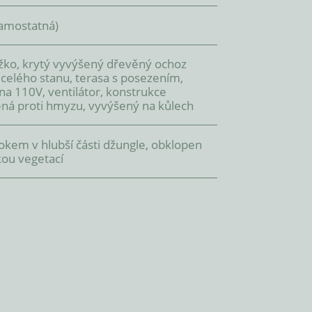
amostatná)
žko, krytý vyvýšený dřevěný ochoz
celého stanu, terasa s posezením,
ina 110V, ventilátor, konstrukce
ná proti hmyzu, vyvýšený na kůlech
okem v hlubší části džungle, obklopen
kou vegetací