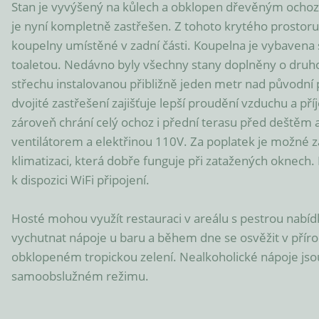
Stan je vyvýšený na kůlech a obklopen dřevěným ochoze
je nyní kompletně zastřešen. Z tohoto krytého prostoru
koupelny umístěné v zadní části. Koupelna je vybavena
toaletou. Nedávno byly všechny stany doplněny o druh
střechu instalovanou přibližně jeden metr nad původní 
dvojité zastřešení zajišťuje lepší proudění vzduchu a příj
zároveň chrání celý ochoz i přední terasu před deštěm a
ventilátorem a elektřinou 110V. Za poplatek je možné z
klimatizaci, která dobře funguje při zatažených oknech. I 
k dispozici WiFi připojení.

Hosté mohou využít restauraci v areálu s pestrou nabídk
vychutnat nápoje u baru a během dne se osvěžit v přír
obklopeném tropickou zelení. Nealkoholické nápoje jso
samoobslužném režimu.