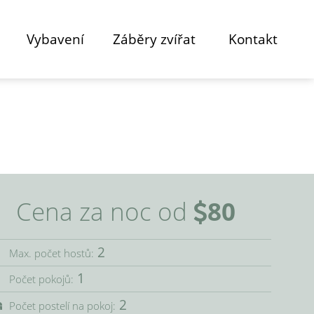
Vybavení
Záběry zvířat
Kontakt
Cena za noc od
80
2
Max. počet hostů:
1
Počet pokojů:
2
Počet postelí na pokoj: