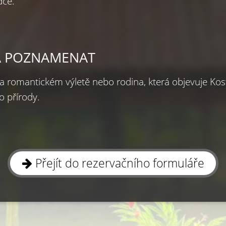
dce.
EBA POZNAMENAT
a romantickém výletě nebo rodina, která objevuje Kosta
o přírody.
Přejít do rezervačního formuláře