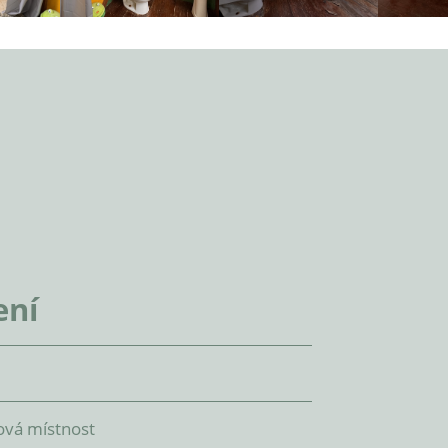
ení
ová místnost