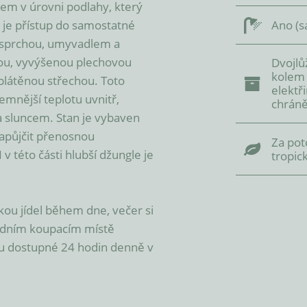
m v úrovni podlahy, který 
 je přístup do samostatné 
Ano (s
 sprchou, umyvadlem a 
ou, vyvýšenou plechovou 
Dvojlů
kolem 
plátěnou střechou. Toto 
elektř
emnější teplotu uvnitř, 
chráně
 sluncem. Stan je vybaven 
apůjčit přenosnou 
Za pot
v této části hlubší džungle je 
tropic
ou jídel během dne, večer si 
odním koupacím místě 
u dostupné 24 hodin denně v 