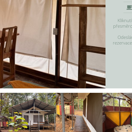
Kliknut
přesměrov
Odeslán
rezervace