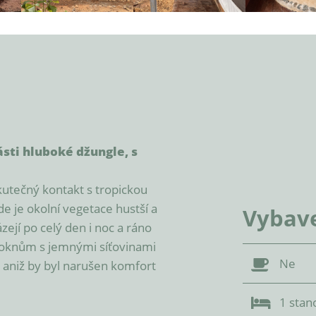
sti hluboké džungle, s 
skutečný kontakt s tropickou 
e je okolní vegetace hustší a 
Vybav
jí po celý den i noc a ráno 
 oknům s jemnými síťovinami 
Ne
 aniž by byl narušen komfort 
1 stan