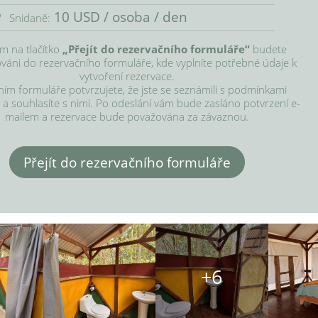
10 USD / osoba / den
Snidaně:
ím na tlačítko 
„Přejít do rezervačního formuláře“
 budete 
áni do rezervačního formuláře, kde vyplníte potřebné údaje k 
vytvoření rezervace.

ím formuláře potvrzujete, že jste se seznámili s podmínkami 
 a souhlasíte s nimi. Po odeslání vám bude zasláno potvrzení e-
mailem a rezervace bude považována za závaznou.
Přejít do rezervačního formuláře
+6