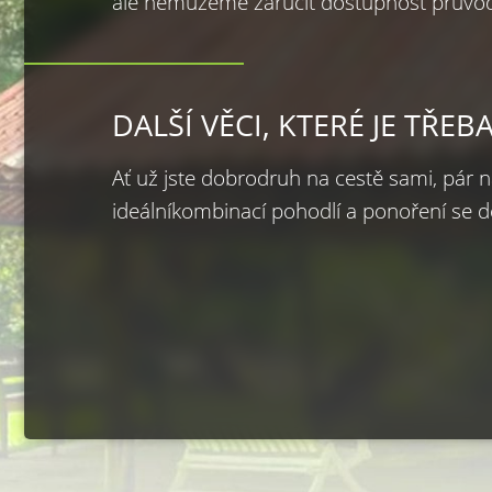
ale nemůžeme zaručit dostupnost průvo
DALŠÍ VĚCI, KTERÉ JE TŘ
Ať už jste dobrodruh na cestě sami, pár n
ideálníkombinací pohodlí a ponoření se d