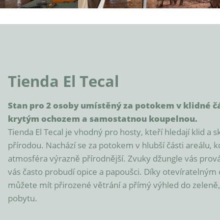
Tienda El Tecal
Stan pro 2 osoby umístěný za potokem v klidné čá
krytým ochozem a samostatnou koupelnou.
Tienda El Tecal je vhodný pro hosty, kteří hledají klid a 
přírodou. Nachází se za potokem v hlubší části areálu, kd
atmosféra výrazně přírodnější. Zvuky džungle vás prováze
vás často probudí opice a papoušci. Díky otevíratelným
můžete mít přirozené větrání a přímý výhled do zeleně,
pobytu.
