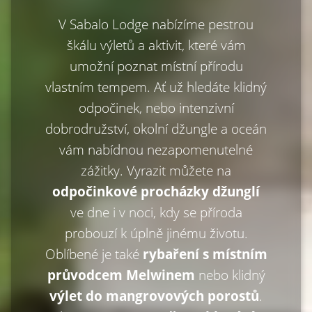
V Sabalo Lodge nabízíme pestrou
škálu výletů a aktivit, které vám
umožní poznat místní přírodu
vlastním tempem. Ať už hledáte klidný
odpočinek, nebo intenzivní
dobrodružství, okolní džungle a oceán
vám nabídnou nezapomenutelné
zážitky. Vyrazit můžete na
odpočinkové procházky džunglí
ve dne i v noci, kdy se příroda
probouzí k úplně jinému životu.
Oblíbené je také
rybaření s místním
průvodcem Melwinem
nebo klidný
výlet do mangrovových porostů
.