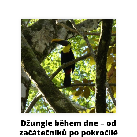
Pohybujte se tiše a s respektem k okolnímu prostředí.
Dbejte pokynů svého průvodce a vyhýbejte se zbytečnému
sahání na větve a kmeny stromů – nikdy nevíte, co může být
na druhé straně a zda nemají trny. Tato noční procházka
vám umožní zažít prales jinak než přes den a lépe pochopit
jeho krásu i křehkost.
Džungle během dne – od
začátečníků po pokročilé