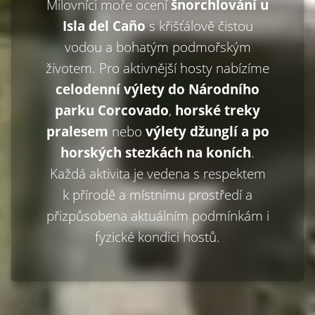
Milovníci moře ocení
šnorchlování u
Isla del Caño
s křišťálově čistou
vodou a bohatým podmořským
životem. Pro aktivnější hosty nabízíme
celodenní výlety do Národního
parku Corcovado
,
horské treky
pralesem
nebo
výlety džunglí a po
horských stezkách na koních
.
Každá aktivita je vedena s respektem
k přírodě a místnímu prostředí a
přizpůsobena aktuálním podmínkám i
fyzické kondici hostů.