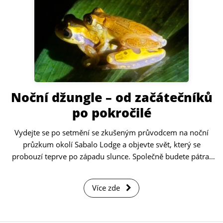
Noční džungle – od začátečníků
po pokročilé
Vydejte se po setmění se zkušeným průvodcem na noční
průzkum okolí Sabalo Lodge a objevte svět, který se
probouzí teprve po západu slunce. Společně budete pátrat
po tajemných nočních tvorech a pozorovat, jak se prales
proměňuje. Vše záleží na přírodě – můžete spatřit různé
Více zde
druhy žab, krabů, hadů, pavouků a další fascinující hmyz.
Noční ticho často přeruší i savci, kteří jsou spíše slyšet než
vidět, a právě to dává celé procházce jedinečnou atmosféru.