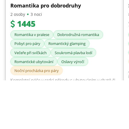
Romantika pro dobrodruhy
2 osoby
3 noci
1445
Romantika v pralese
Dobrodružná romantika
Pobyt pro páry
Romantický glamping
Večeře při svíčkách
Soukromá plavba lodí
Romantické ubytování
Oslavy výročí
Noční procházka pro páry
Kompletní péče v srdci přírody s ubytováním v chatě či
glampingu, včetně plné penze a dopravy lodí z
přístaviště Sierpe. Program kombinuje aktivní zážitky,
jako jsou výlety do mangrovů, jízda na koni či noční
džungle, s maximálním soukromím a servisem na míru.
Detail balíčku
Rezervace
A samozřejmě dbáme na vaše soukromí a romantickou
výzdobu.