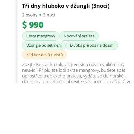
Tři dny hluboko v džungli (3noci)
2 osoby
3 noci
990
Cesta mangrovy
Nocování pralese
Džungle po setmění
Divoká příroda na dosah
Klid bez davů turistů
Zažijte Kostariku tak, jak ji většina návštěvníků nikdy
neuvidí. Připlujete lodí skrze mangrovy, budete spát
uprostřed tropického pralesa, vydáte se do horské
džungle a po setmění objevíte svět nočních zvířat. Čtyři
dny daleko od davů turistů, obklopeni přírodou
poloostrova Osa.
Detail balíčku
Rezervace