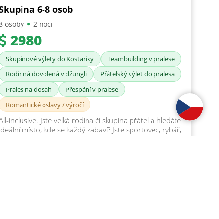
Skupina 6-8 osob
8 osoby
2 noci
2980
Skupinové výlety do Kostariky
Teambuilding v pralese
Rodinná dovolená v džungli
Přátelský výlet do pralesa
Prales na dosah
Přespání v pralese
Romantické oslavy / výročí
All-inclusive. Jste velká rodina či skupina přátel a hledáte
ideální místo, kde se každý zabaví? Jste sportovec, rybář,
fotograf, dítě nebo dospělý? Nebudete se nudit, pokud
nebudete chtít. Dvě noci a jeden den plný zábavy. V
ceně nejsou nápoje z baru, lednice a našeho obchůdku.
Jinak naprosto vše. Restaurace, noční bar s pinpongem
Detail balíčku
Rezervace
a šipkami, relaxační chata, dětské hřiště, bazén, přírodní
koupaliště, 3 pralesní stezky, kajaky a k tomu opravdu
velký areál s panenskou přírodou a primárním
pralesem.