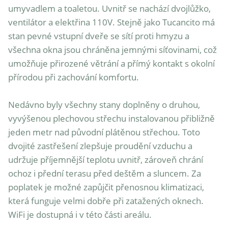
umyvadlem a toaletou. Uvnitř se nachází dvojlůžko, 
ventilátor a elektřina 110V. Stejně jako Tucancito má 
stan pevné vstupní dveře se sítí proti hmyzu a 
všechna okna jsou chráněna jemnými síťovinami, což 
umožňuje přirozené větrání a přímý kontakt s okolní 
přírodou při zachování komfortu.

Nedávno byly všechny stany doplněny o druhou, 
vyvýšenou plechovou střechu instalovanou přibližně 
jeden metr nad původní plátěnou střechou. Toto 
dvojité zastřešení zlepšuje proudění vzduchu a 
udržuje příjemnější teplotu uvnitř, zároveň chrání 
ochoz i přední terasu před deštěm a sluncem. Za 
poplatek je možné zapůjčit přenosnou klimatizaci, 
která funguje velmi dobře při zatažených oknech. 
WiFi je dostupná i v této části areálu.
