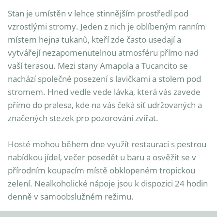
Stan je umístěn v lehce stinnějším prostředí pod 
vzrostlými stromy. Jeden z nich je oblíbeným ranním 
místem hejna tukanů, kteří zde často usedají a 
vytvářejí nezapomenutelnou atmosféru přímo nad 
vaší terasou. Mezi stany Amapola a Tucancito se 
nachází společné posezení s lavičkami a stolem pod 
stromem. Hned vedle vede lávka, která vás zavede 
přímo do pralesa, kde na vás čeká síť udržovaných a 
značených stezek pro pozorování zvířat.

Hosté mohou během dne využít restauraci s pestrou 
nabídkou jídel, večer posedět u baru a osvěžit se v 
přírodním koupacím místě obklopeném tropickou 
zelení. Nealkoholické nápoje jsou k dispozici 24 hodin 
denně v samoobslužném režimu.