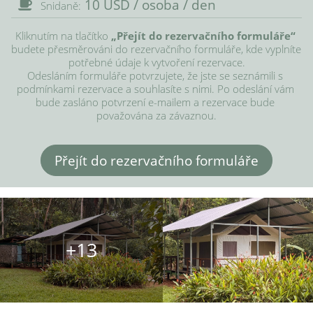
10 USD / osoba / den
Snidaně:
Kliknutím na tlačítko 
„Přejít do rezervačního formuláře“
budete přesměrováni do rezervačního formuláře, kde vyplníte 
potřebné údaje k vytvoření rezervace.

Odesláním formuláře potvrzujete, že jste se seznámili s 
podmínkami rezervace a souhlasíte s nimi. Po odeslání vám 
bude zasláno potvrzení e-mailem a rezervace bude 
považována za závaznou.
Přejít do rezervačního formuláře
+13