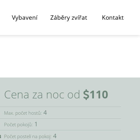
Vybavení
Záběry zvířat
Kontakt
Cena za noc od
110
4
Max. počet hostů:
1
Počet pokojů:
4
Počet postelí na pokoj: