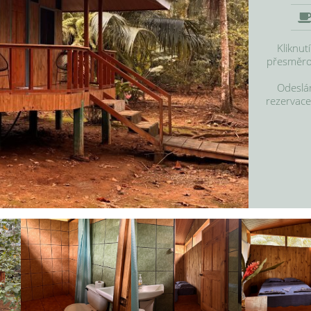
Kliknut
přesměrov
Odeslán
rezervace