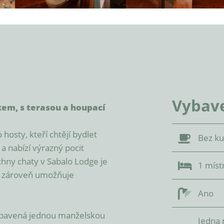
Vybav
em, s terasou a houpací 
hosty, kteří chtějí bydlet 
Bez k
a nabízí výrazný pocit 
hny chaty v Sabalo Lodge je 
1 míst
 a zároveň umožňuje 
Ano
ybavená jednou manželskou 
Jedna 