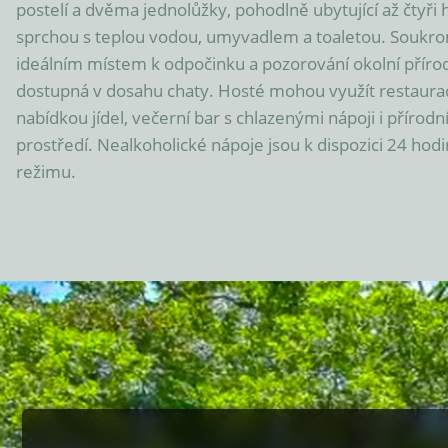
postelí a dvěma jednolůžky, pohodlně ubytující až čtyři 
sprchou s teplou vodou, umyvadlem a toaletou. Soukromá 
ideálním místem k odpočinku a pozorování okolní přírody 
dostupná v dosahu chaty. Hosté mohou využít restauraci
nabídkou jídel, večerní bar s chlazenými nápoji i přírodn
prostředí. Nealkoholické nápoje jsou k dispozici 24 ho
režimu.