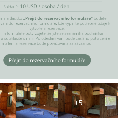
10 USD / osoba / den
Snidaně:
ím na tlačítko 
„Přejít do rezervačního formuláře“
 budete 
áni do rezervačního formuláře, kde vyplníte potřebné údaje k 
vytvoření rezervace.

ím formuláře potvrzujete, že jste se seznámili s podmínkami 
 a souhlasíte s nimi. Po odeslání vám bude zasláno potvrzení e-
mailem a rezervace bude považována za závaznou.
Přejít do rezervačního formuláře
+5