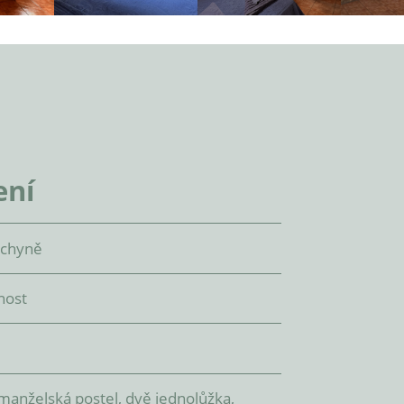
ení
uchyně
nost
manželská postel, dvě jednolůžka,