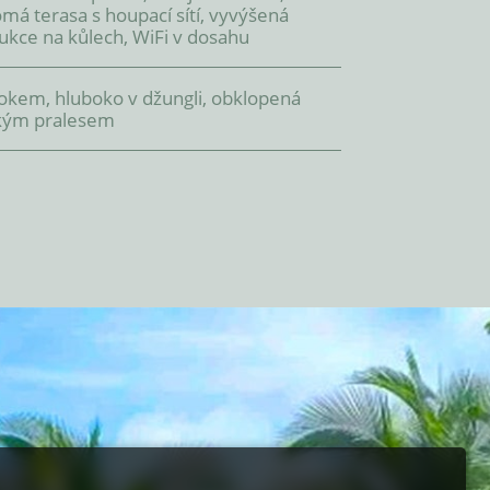
má terasa s houpací sítí, vyvýšená
ukce na kůlech, WiFi v dosahu
okem, hluboko v džungli, obklopená
ckým pralesem