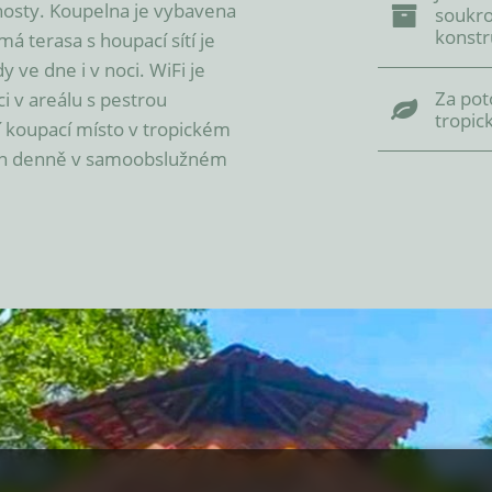
hosty. Koupelna je vybavena 
soukro
konstr
terasa s houpací sítí je 
ve dne i v noci. WiFi je 
Za pot
 v areálu s pestrou 
tropi
í koupací místo v tropickém 
din denně v samoobslužném 