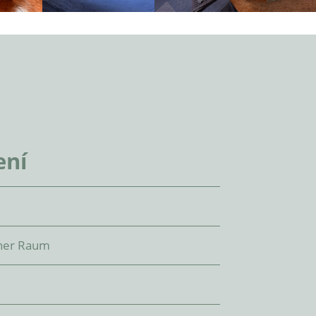
ení
ener Raum