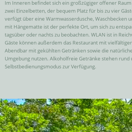
Im Inneren befindet sich ein großzügiger offener Raum
zwei Einzelbetten, der bequem Platz für bis zu vier Gäs
verfügt über eine Warmwasserdusche, Waschbecken und
mit Hängematte ist der perfekte Ort, um sich zu entspa
tagsüber oder nachts zu beobachten. WLAN ist in Reichw
Gäste können außerdem das Restaurant mit vielfältiger 
Abendbar mit gekühlten Getränken sowie die natürliche 
Umgebung nutzen. Alkoholfreie Getränke stehen rund u
Selbstbedienungsmodus zur Verfügung.