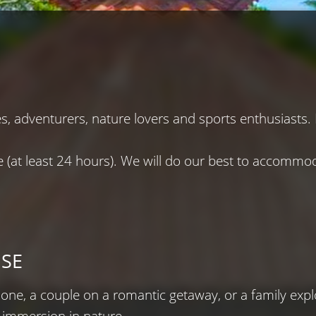
es, adventurers, nature lovers and sports enthusiasts. B
at least 24 hours). We will do our best to accommoda
ISE
lone, a couple on a romantic getaway, or a family exp
 immersion in nature.