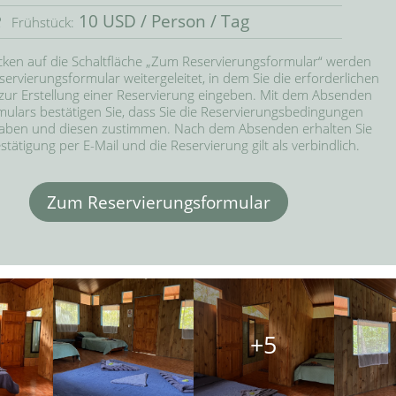
10 USD / Person / Tag
Frühstück:
cken auf die Schaltfläche „Zum Reservierungsformular“ werden 
ervierungsformular weitergeleitet, in dem Sie die erforderlichen 
ur Erstellung einer Reservierung eingeben. Mit dem Absenden 
ulars bestätigen Sie, dass Sie die Reservierungsbedingungen 
aben und diesen zustimmen. Nach dem Absenden erhalten Sie 
stätigung per E-Mail und die Reservierung gilt als verbindlich.
Zum Reservierungsformular
+5