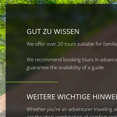
GUT ZU WISSEN
We offer over 20 tours suitable for famili
We recommend booking tours in advance (
guarantee the availability of a guide.
WEITERE WICHTIGE HINWE
Whether you′re an adventurer traveling a
are the ideal combination of comfort and