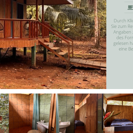
Durch Kli
Sie zum Res
Angaben z
des Form
gelesen h
eine Be