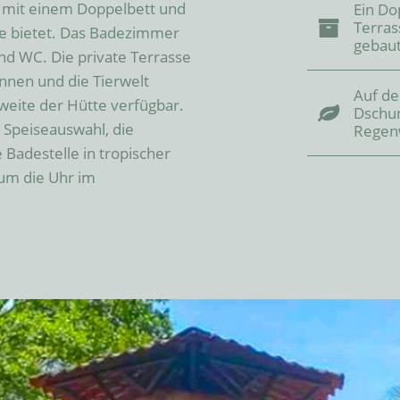
 mit einem Doppelbett und 
Ein Do
Terras
te bietet. Das Badezimmer 
gebau
 WC. Die private Terrasse 
nnen und die Tierwelt 
Auf de
eite der Hütte verfügbar. 
Dschu
Speiseauswahl, die 
Regen
Badestelle in tropischer 
m die Uhr im 