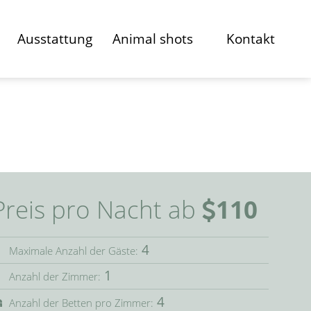
Ausstattung
Animal shots
Kontakt
Preis pro Nacht ab
110
4
Maximale Anzahl der Gäste:
1
Anzahl der Zimmer:
4
Anzahl der Betten pro Zimmer: