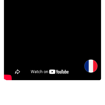
Raton laveur
Mammals
23.03.2026
Raton laveur