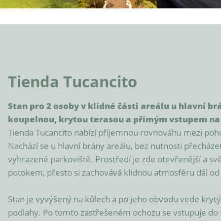
Tienda Tucancito
Stan pro 2 osoby v klidné části areálu u hlavní b
koupelnou, krytou terasou a přímým vstupem na 
Tienda Tucancito nabízí příjemnou rovnováhu mezi pohodl
Nachází se u hlavní brány areálu, bez nutnosti přecházet p
vyhrazené parkoviště. Prostředí je zde otevřenější a svět
potokem, přesto si zachovává klidnou atmosféru dál od r
Stan je vyvýšený na kůlech a po jeho obvodu vede krytý
podlahy. Po tomto zastřešeném ochozu se vstupuje do 