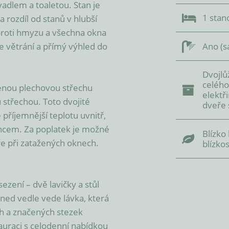
adlem a toaletou. Stan je 
1 stan
rozdíl od stanů v hlubší 
proti hmyzu a všechna okna 
 větrání a přímý výhled do 
Ano (s
Dvojlů
celého
nou plechovou střechu 
elektř
střechou. Toto dvojité 
dveře 
říjemnější teplotu uvnitř, 
ncem. Za poplatek je možné 
Blízko
ře při zatažených oknech. 
blízkos
zení – dvě lavičky a stůl 
ned vedle vede lávka, která 
 a značených stezek 
uraci s celodenní nabídkou 