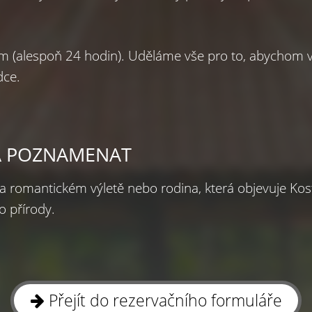
m (alespoň 24 hodin). Uděláme vše pro to, abychom vy
dce.
EBA POZNAMENAT
a romantickém výletě nebo rodina, která objevuje Kosta
o přírody.
Přejít do rezervačního formuláře