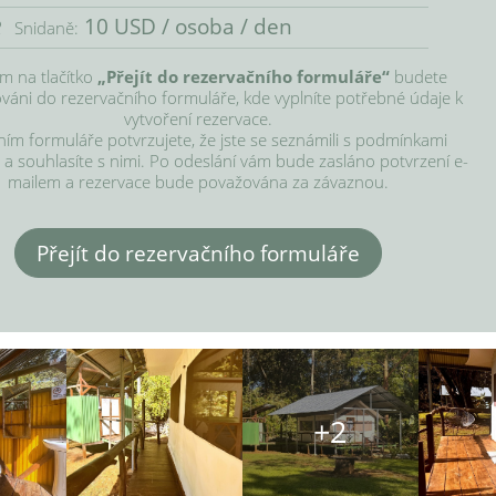
10 USD / osoba / den
Snidaně:
ím na tlačítko 
„Přejít do rezervačního formuláře“
 budete 
áni do rezervačního formuláře, kde vyplníte potřebné údaje k 
vytvoření rezervace.

ím formuláře potvrzujete, že jste se seznámili s podmínkami 
 a souhlasíte s nimi. Po odeslání vám bude zasláno potvrzení e-
mailem a rezervace bude považována za závaznou.
Přejít do rezervačního formuláře
+2