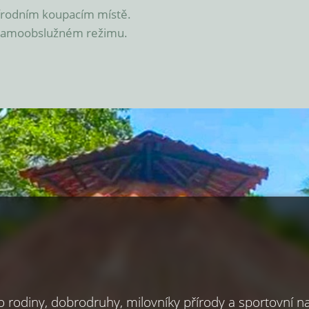
řírodním koupacím místě. 
 samoobslužném režimu.
 rodiny, dobrodruhy, milovníky přírody a sportovní n