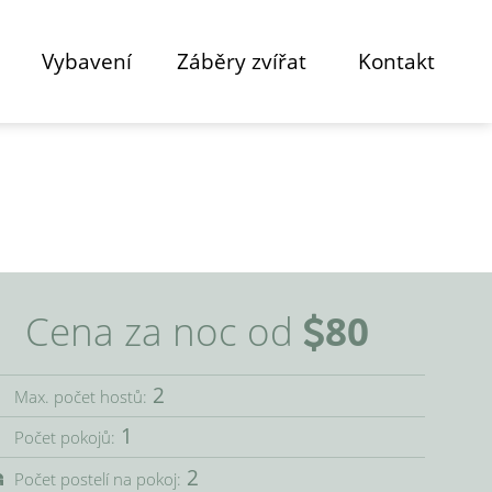
Vybavení
Záběry zvířat
Kontakt
Cena za noc od
80
2
Max. počet hostů:
1
Počet pokojů:
2
Počet postelí na pokoj: