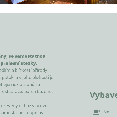
rány, se samostatnou 
pralesní stezky.
ím a blízkostí přírody. 
otok, a v jeho blízkosti je 
lejší než u stanů za 
estaurace, baru i bazénu.

Vybav
 dřevěný ochoz v úrovni 
Ne
samostatné koupelny 