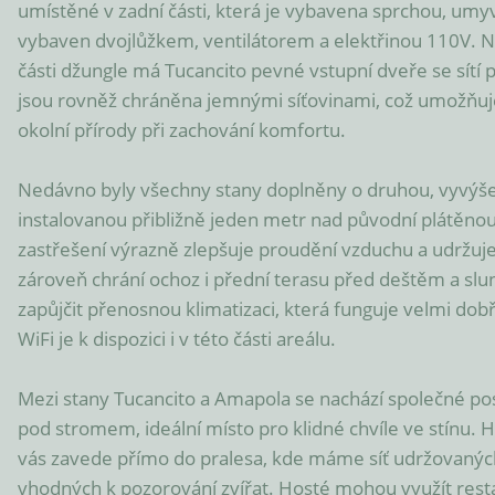
umístěné v zadní části, která je vybavena sprchou, umyv
vybaven dvojlůžkem, ventilátorem a elektřinou 110V. Na 
části džungle má Tucancito pevné vstupní dveře se sítí 
jsou rovněž chráněna jemnými síťovinami, což umožňuje
okolní přírody při zachování komfortu.

Nedávno byly všechny stany doplněny o druhou, vyvýše
instalovanou přibližně jeden metr nad původní plátěnou 
zastřešení výrazně zlepšuje proudění vzduchu a udržuje p
zároveň chrání ochoz i přední terasu před deštěm a slu
zapůjčit přenosnou klimatizaci, která funguje velmi dob
WiFi je k dispozici i v této části areálu.

Mezi stany Tucancito a Amapola se nachází společné pose
pod stromem, ideální místo pro klidné chvíle ve stínu. H
vás zavede přímo do pralesa, kde máme síť udržovaných
vhodných k pozorování zvířat. Hosté mohou využít resta