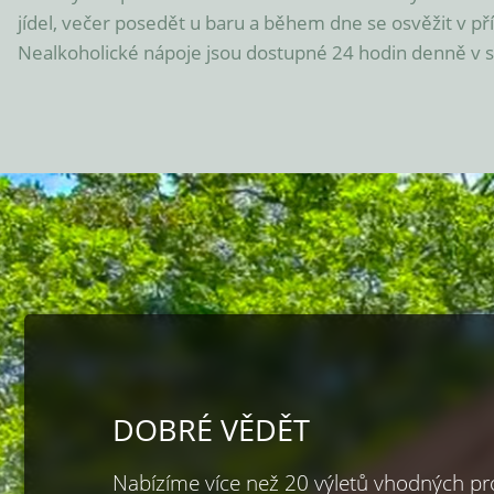
jídel, večer posedět u baru a během dne se osvěžit v p
Nealkoholické nápoje jsou dostupné 24 hodin denně v
DOBRÉ VĚDĚT
Nabízíme více než 20 výletů vhodných pro