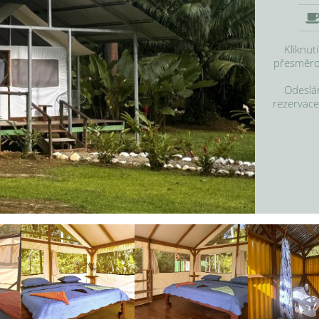
Kliknut
přesměrov
Odeslán
rezervace