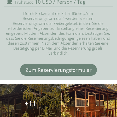
10 USD / Person / Tag
Frühstück:
Durch Klicken auf die Schaltfläche „Zum 
Reservierungsformular“ werden Sie zum 
Reservierungsformular weitergeleitet, in dem Sie die 
erforderlichen Angaben zur Erstellung einer Reservierung 
eingeben. Mit dem Absenden des Formulars bestätigen Sie, 
dass Sie die Reservierungsbedingungen gelesen haben und 
diesen zustimmen. Nach dem Absenden erhalten Sie eine 
Bestätigung per E-Mail und die Reservierung gilt als 
verbindlich.
Zum Reservierungsformular
+11